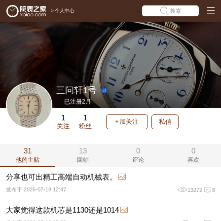
>
个人中心
搜索
三问轩1号
已注册2月
1
1
加关注
私信
关注
粉丝
31
13
0
0
他的主贴
回帖
评论
喜欢
分享也可出精工高端自动机械表。
发布于 2026-07-18 12:47
13272
8
大家觉得这款机芯是1130还是1014