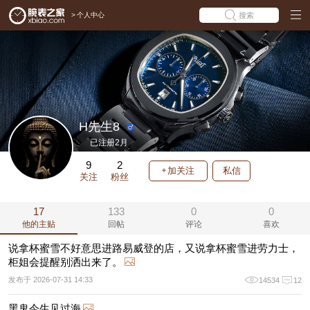
>
个人中心
搜索
H先生8
已注册2月
9
2
加关注
私信
关注
粉丝
17
133
0
0
他的主贴
回帖
评论
喜欢
说拿杯蜜雪不好意思进路易威登的店，又说拿杯蜜雪进劳力士，
柜姐会提醒别洒出来了。
发布于 2026-07-31 14:33
14534
12
黑鬼今生见过海