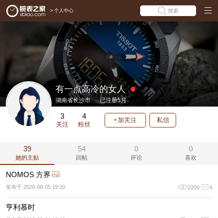
>
个人中心
搜索
有一点高冷的女人
湖南省长沙市
已注册5月
3
4
加关注
私信
关注
粉丝
39
54
0
0
她的主贴
回帖
评论
喜欢
NOMOS 方界
发布于 2026-08-05 19:20
2200
4
亨利慕时