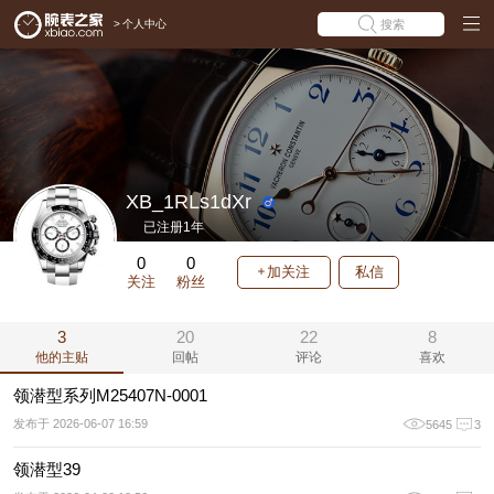
>
个人中心
搜索
XB_1RLs1dXr
已注册1年
0
0
加关注
私信
关注
粉丝
3
20
22
8
他的主贴
回帖
评论
喜欢
领潜型系列M25407N-0001
发布于 2026-06-07 16:59
5645
3
领潜型39