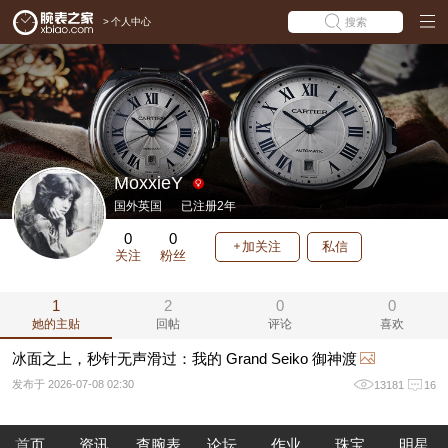
>
个人中心
搜索
MoxxieY
国外英国
已注册2年
0
0
加关注
私信
关注
粉丝
1
2
0
0
她的主贴
回帖
评论
喜欢
冰面之上，秒针无声滑过：我的 Grand Seiko 御神渡
发布于 2026-07-08 02:30
13181
16
首页
资讯
查腕表
论坛
作业
珠宝
明星