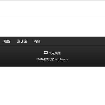
婚嫁
查珠宝
商铺
去电脑版
©2018腕表之家 m.xbiao.com