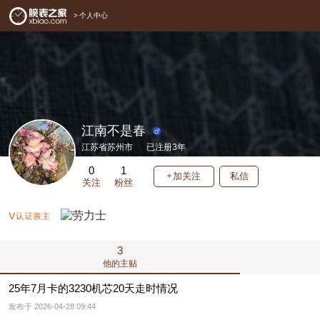
>
个人中心
江南不是春
江苏省苏州市
已注册3年
0
1
加关注
私信
关注
粉丝
3
他的主贴
25年7月卡的3230机芯20天走时情况
发布于 2026-04-28 09:44