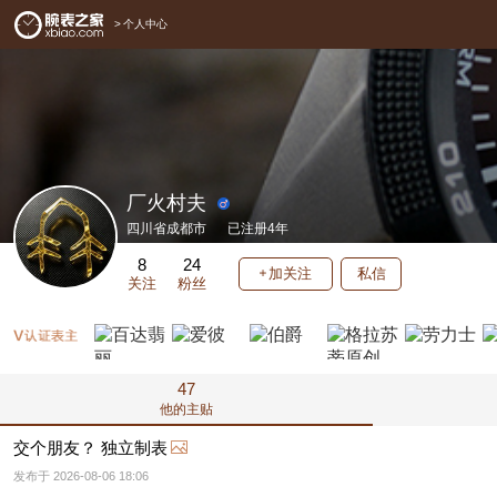
>
个人中心
厂火村夫
四川省成都市
已注册4年
8
24
加关注
私信
关注
粉丝
47
他的主贴
交个朋友？ 独立制表
发布于 2026-08-06 18:06