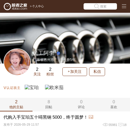
>
个人中心
搜索
民工阿李
广东省惠州市
已注册5年
2
2
加关注
私信
关注
粉丝
2
8
0
0
他的主贴
回帖
评论
喜欢
代购入手宝珀五十噚黑钢 5000，终于圆梦！
发布于 2026-05-29 11:57
35981
18