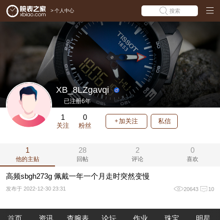
>
个人中心
搜索
XB_8LZgavqi
已注册6年
1
0
加关注
私信
关注
粉丝
1
28
2
0
他的主贴
回帖
评论
喜欢
高频sbgh273g 佩戴一年一个月走时突然变慢
发布于 2022-12-30 23:31
20643
10
首页
资讯
查腕表
论坛
作业
珠宝
明星