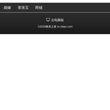
婚嫁
查珠宝
商铺
去电脑版
©2018腕表之家 m.xbiao.com