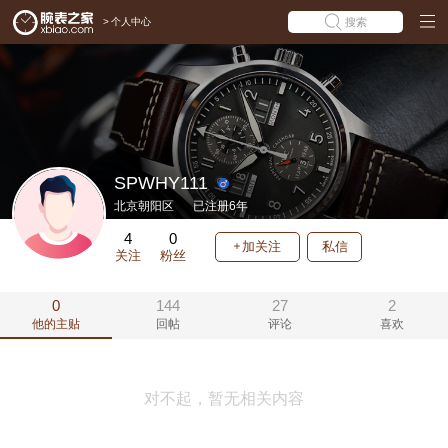
>
个人中心
搜索
SPWHY111
北京朝阳区
已注册6年
4
0
加关注
私信
关注
粉丝
0
144
27
2
他的主贴
回帖
评论
喜欢
对不起，暂无相关内容