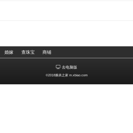
婚嫁
查珠宝
商铺
去电脑版
©2018腕表之家 m.xbiao.com