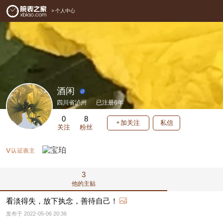
>
个人中心
酒闲
四川省泸州
已注册6年
0
8
加关注
私信
关注
粉丝
3
他的主贴
看淡得失，放下执念，善待自己！
发布于 2022-05-06 20:36