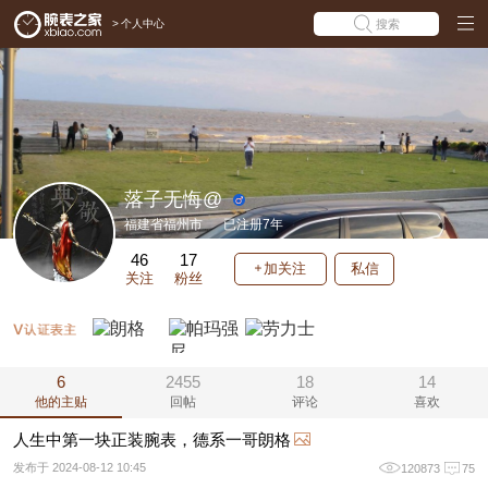
>
个人中心
搜索
落子无悔@
福建省福州市
已注册7年
46
17
加关注
私信
关注
粉丝
6
2455
18
14
他的主贴
回帖
评论
喜欢
人生中第一块正装腕表，德系一哥朗格
发布于 2024-08-12 10:45
120873
75