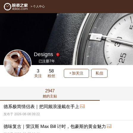
>
个人中心
Designs
已注册7年
3
58
加关注
私信
关注
粉丝
2947
她的主贴
德系极简情侣表｜把同频浪漫戴在手上
发布于 2026-08-08 09:22
德味复古｜荣汉斯 Max Bill 计时，包豪斯的黄金魅力