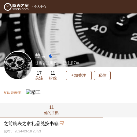
>
个人中心
戴表
甘肃省兰州市
已注册7年
17
11
加关注
私信
关注
粉丝
11
他的主贴
之前腕表之家礼品兑换书籍
发布于 2024-03-18 23:53