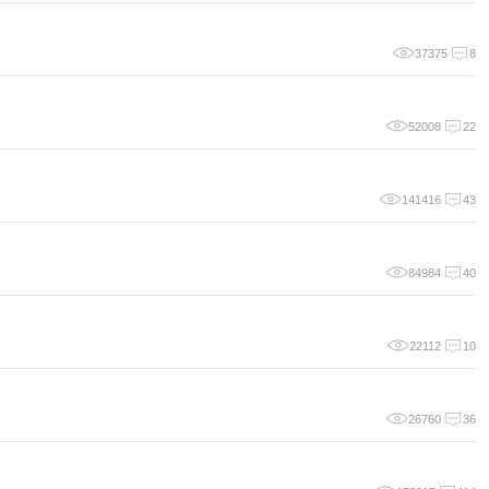
37375
8
52008
22
141416
43
84984
40
22112
10
26760
36