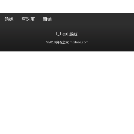
婚嫁
查珠宝
商铺
去电脑版
©2018腕表之家 m.xbiao.com