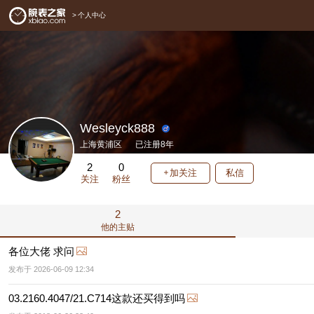
>
个人中心
Wesleyck888
上海黄浦区
已注册8年
2
0
加关注
私信
关注
粉丝
2
他的主贴
各位大佬 求问
发布于 2026-06-09 12:34
03.2160.4047/21.C714这款还买得到吗