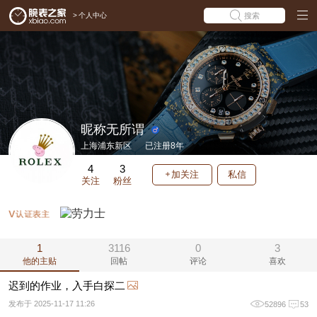
>
个人中心
搜索
昵称无所谓
上海浦东新区
已注册8年
4
3
加关注
私信
关注
粉丝
1
3116
0
3
他的主贴
回帖
评论
喜欢
迟到的作业，入手白探二
发布于 2025-11-17 11:26
52896
53