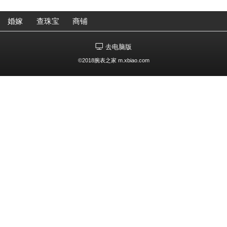
婚嫁
查珠宝
商铺
去电脑版
©2018腕表之家 m.xbiao.com