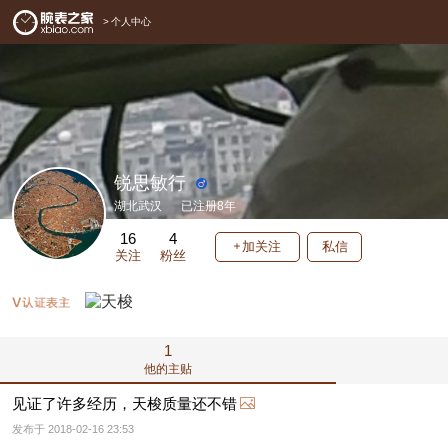
>
个人中心
锐思敏行
湖北武汉
已注册8年
16
4
加关注
私信
关注
粉丝
1
他的主贴
见证了许多经历，天梭质量还不错
发布于 2018-02-16 23:53