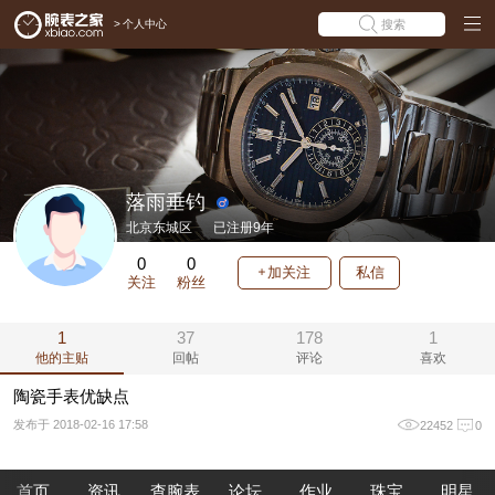
>
个人中心
搜索
落雨垂钓
北京东城区
已注册9年
0
0
加关注
私信
关注
粉丝
1
37
178
1
他的主贴
回帖
评论
喜欢
陶瓷手表优缺点
发布于 2018-02-16 17:58
22452
0
首页
资讯
查腕表
论坛
作业
珠宝
明星