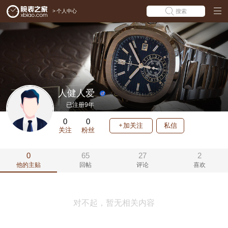
>
个人中心
搜索
人健人爱
已注册9年
0
0
加关注
私信
关注
粉丝
0
65
27
2
他的主贴
回帖
评论
喜欢
对不起，暂无相关内容