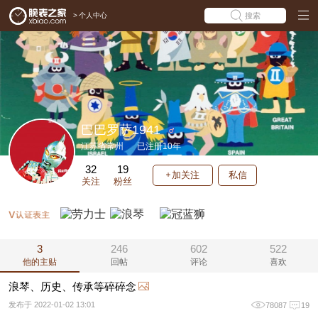
>
个人中心
搜索
巴巴罗萨1941
江苏省常州
已注册10年
32
19
加关注
私信
关注
粉丝
3
246
602
522
他的主贴
回帖
评论
喜欢
浪琴、历史、传承等碎碎念
发布于 2022-01-02 13:01
78087
19