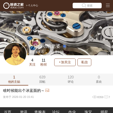
>
个人中心
搜索
一切行动听老婆
湖北省黄石
已注册10年
4
11
加关注
私信
关注
粉丝
1
639
120
0
他的主贴
回帖
评论
喜欢
啥时候能出个冰蓝面的～
发布于 2026-01-20 15:41
8359
7
首页
资讯
查腕表
论坛
作业
珠宝
明星