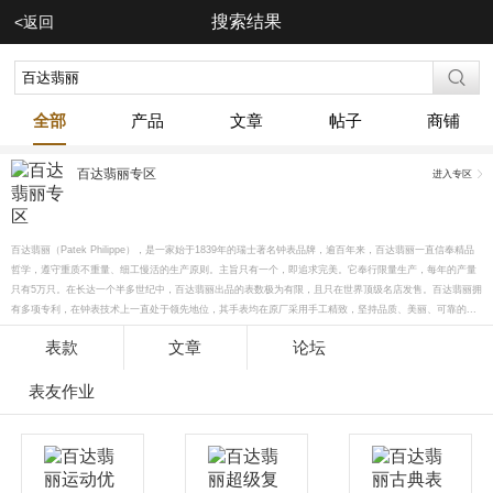
搜索结果
<返回
全部
产品
文章
帖子
商铺
百达翡丽专区
进入专区
百达翡丽（Patek Philippe），是一家始于1839年的瑞士著名钟表品牌，逾百年来，百达翡丽一直信奉精品
哲学，遵守重质不重量、细工慢活的生产原则。主旨只有一个，即追求完美。它奉行限量生产，每年的产量
只有5万只。在长达一个半多世纪中，百达翡丽出品的表数极为有限，且只在世界顶级名店发售。百达翡丽拥
有多项专利，在钟表技术上一直处于领先地位，其手表均在原厂采用手工精致，坚持品质、美丽、可靠的...
表款
文章
论坛
表友作业