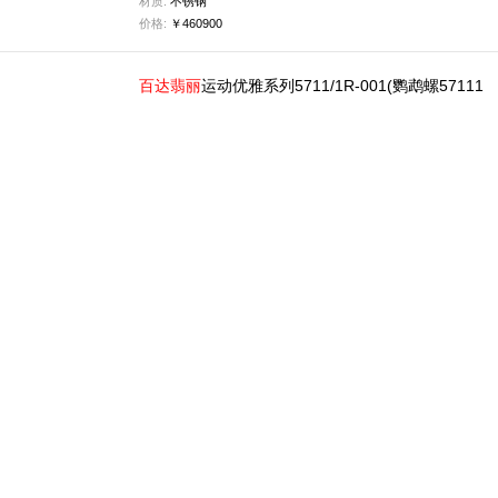
材质:
不锈钢
价格:
￥460900
百达
翡丽
运动优雅系列5711/1R-001(鹦鹉螺57111
R001)手表
编号:
5711/1R-001
品牌:
百达翡丽
系列:
运动优雅
款式:
自动机械,40毫米,男士
材质:
18k玫瑰金
价格:
￥461000
百达
翡丽
运动优雅系列5726/1A-014(57261A014)
手表
编号:
5726/1A-014
品牌:
百达翡丽
系列:
运动优雅
款式:
自动机械,40.5毫米,男士
材质:
不锈钢
价格:
￥558400