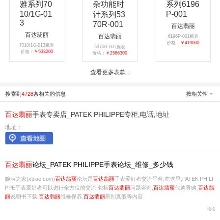
百达翡丽
百达翡丽
百达翡丽
6196P-001腕表
价格：
￥419000
7010/1G-013腕表
5370R-001腕表
价格：
￥533200
价格：
￥2566300
查看更多表款
搜索到
4728
条相关的信息
按相关性
百达
翡丽
手表专卖店_PATEK PHILIPPE专柜,电话,地址
地址：
百达
翡丽
论坛_PATEK PHILIPPE手表论坛_维修_多少钱
腕表之家(xbiao.com)
百达
翡丽
论坛是
百达
翡丽
手表爱好者交流平台,在这里,PATEK PHILI
PPE手表爱好者可以进行全方位的交流,包括
百达
翡丽
问题咨询,
百达
翡丽
代购导购,
百达
翡
丽
说明书下载,
百达
翡丽
维修保养,
百达
翡丽
辨别真假等内容
论坛