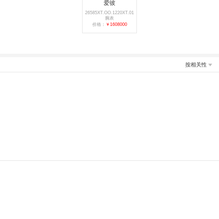
爱彼
26585XT.OO.1220XT.01
腕表
价格：
￥1608000
按相关性